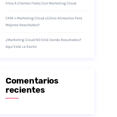
Fríos A Clientes Fieles Con Marketing Cloud
CRM + Marketing Cloud ¿Cómo Alinearlos Para
Mejores Resultados?
¿Marketing Cloud NO Está Dando Resultados?
Aquí Está La Razón
Comentarios
recientes